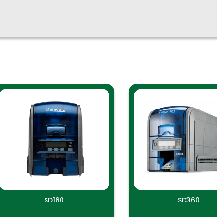
SD160
SD360