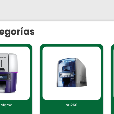
egorías
s Sigma
SD260