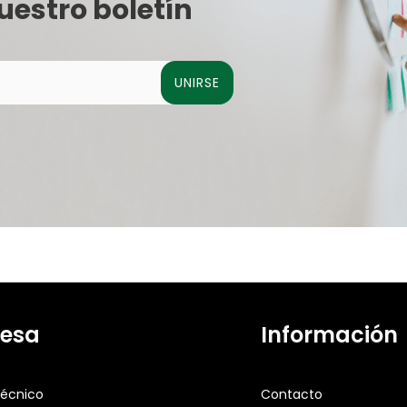
uestro boletín
UNIRSE
esa
Información
técnico
Contacto