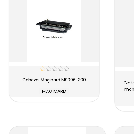
Cabezal Magicard M9006-300
Cinta Magicard M9005-753-5 dorado
mono
MAGICARD