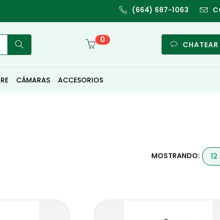
(664) 687-1063
C
0
CHATEAR
RE
CÁMARAS
ACCESORIOS
MOSTRANDO: