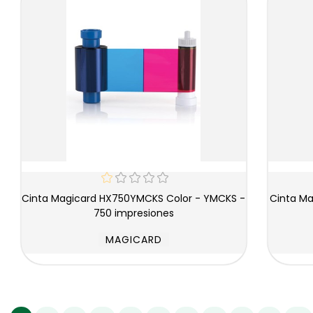
Cinta Magicard HX750YMCKS Color - YMCKS -
Cinta Magicard Laminado Clear M9004-371 -
750 impresiones
MAGICARD