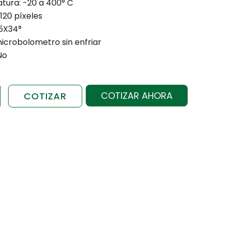
tura: -20 a 400° C
 120 píxeles
45X34°
icrobolometro sin enfriar
No
COTIZAR AHORA
COTIZAR