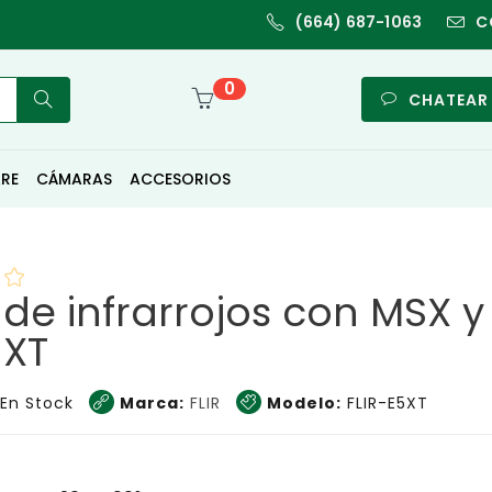
(664) 687-1063
C
0
CHATEAR
RE
CÁMARAS
ACCESORIOS
e infrarrojos con MSX y 
-XT
En Stock
Marca:
FLIR
Modelo:
FLIR-E5XT