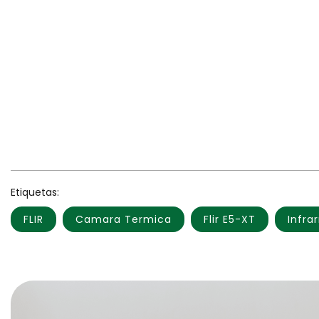
Etiquetas:
FLIR
Camara Termica
Flir E5-XT
Infrar